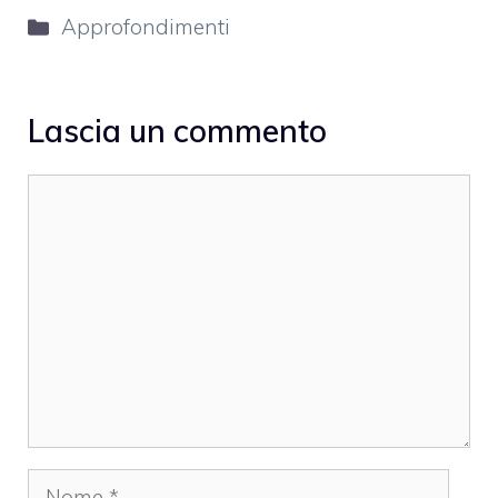
Categorie
Approfondimenti
Lascia un commento
Commento
Nome