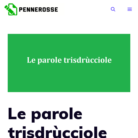
Vai
ME
al
contenuto
Le parole
trisdrùcciole