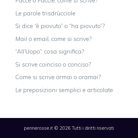
Facce o Faccie: come si scrive?
Le parole trisdrùcciole
Si dice “è piovuto” o “ha piovuto”?
Mail o email, come si scrive?
“All’Uopo”: cosa significa?
Si scrive coinciso o conciso?
Come si scrive ormai o oramai?
Le preposizioni semplici e articolate
pennerosse.it © 2026 Tutti i diritti riservati