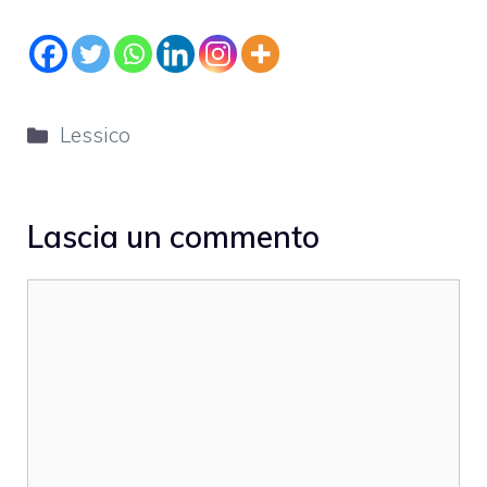
Categorie
Lessico
Lascia un commento
Commento