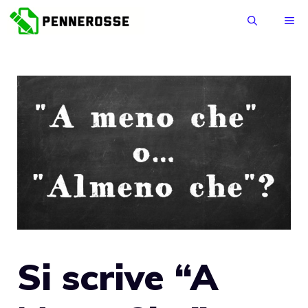
Vai
ME
al
contenuto
Si scrive “A