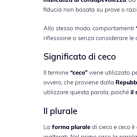
fiducia non basata su prove o razi
Allo stesso modo, comportamenti
riflessione o senza considerare l
Significato di ceco
Il termine
“ceco”
viene utilizzato p
ovvero, che proviene dalla
Repubb
utilizzare questa parola, poiché
il
Il plurale
La
forma plurale
di cieco e ceco è
inalterati. Nel primo caso la parol