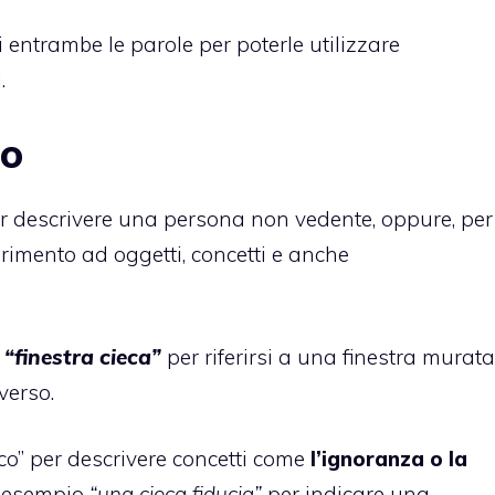
i entrambe le parole per poterle utilizzare
.
co
er descrivere una persona non vedente, oppure, per
rimento ad oggetti, concetti e anche
a
“finestra cieca”
per riferirsi a una finestra murata
verso.
eco” per descrivere concetti come
l’ignoranza o la
d esempio
“una cieca fiducia”
per indicare una