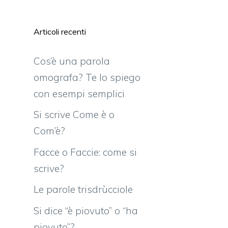
Articoli recenti
Cos’è una parola
omografa? Te lo spiego
con esempi semplici
Si scrive Come è o
Com’è?
Facce o Faccie: come si
scrive?
Le parole trisdrùcciole
Si dice “è piovuto” o “ha
piovuto”?