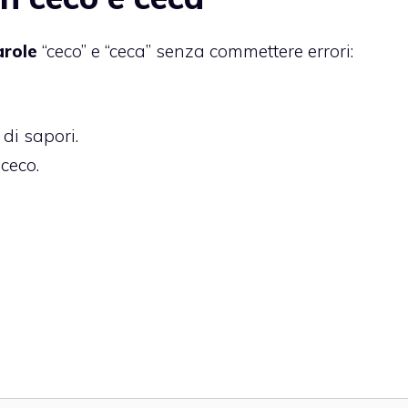
arole
“ceco” e “ceca” senza commettere errori:
 di sapori.
 ceco.