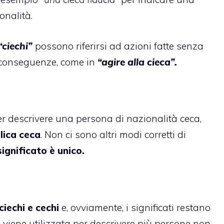
onalità.
“ciechi”
possono riferirsi ad azioni fatte senza
e conseguenze, come in
“agire alla cieca”.
er descrivere una persona di nazionalità ceca,
lica ceca
. Non ci sono altri modi corretti di
 significato è unico.
ciechi e cechi
e, ovviamente, i significati restano
a viene utilizzata per descrivere più persone non