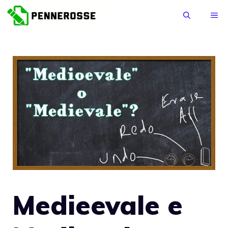
Vai
ME
al
contenuto
Medieevale e