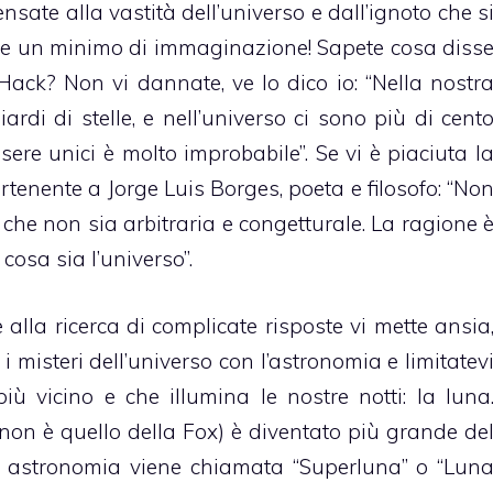
sate alla vastità dell’universo e dall’ignoto che s
ete un minimo di immaginazione! Sapete cosa diss
Hack? Non vi dannate, ve lo dico io: “Nella nostr
ardi di stelle, e nell’universo ci sono più di cent
sere unici è molto improbabile”. Se vi è piaciuta l
artenente a Jorge Luis Borges, poeta e filosofo: “No
o che non sia arbitraria e congetturale. La ragione 
osa sia l’universo”.
alla ricerca di complicate risposte vi mette ansia
i misteri dell’universo con l’astronomia e limitatev
ù vicino e che illumina le nostre notti: la luna
he non è quello della Fox) è diventato più grande de
in astronomia viene chiamata “Superluna” o “Lun