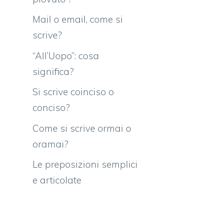
Mail o email, come si
i
scrive?
:
“All’Uopo”: cosa
?
significa?
e
Si scrive coinciso o
conciso?
Come si scrive ormai o
oramai?
n
Le preposizioni semplici
n
e articolate
?