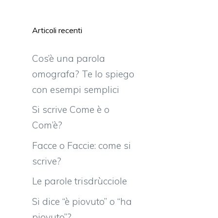
i
e
Articoli recenti
a
o
Cos’è una parola
a
omografa? Te lo spiego
n
con esempi semplici
è
Si scrive Come è o
Com’è?
,
Facce o Faccie: come si
i
scrive?
.
Le parole trisdrùcciole
l
Si dice “è piovuto” o “ha
a
piovuto”?