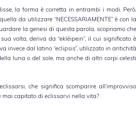
sse, la forma è corretta in entrambi i modi. Però
e, quella da utilizzare “NECESSARIAMENTE” è con l
 guardare la genesi di questa parola, scopriamo ch
sua volta, deriva da “ekléipein”, il cui significato 
iva invece dal latino “eclipsis”, utilizzato in antichit
lla luna o del sole, ma anche di altri corpi celest
lissarsi, che significa scomparire all’improvvis
è mai capitato di eclissarvi nella vita?