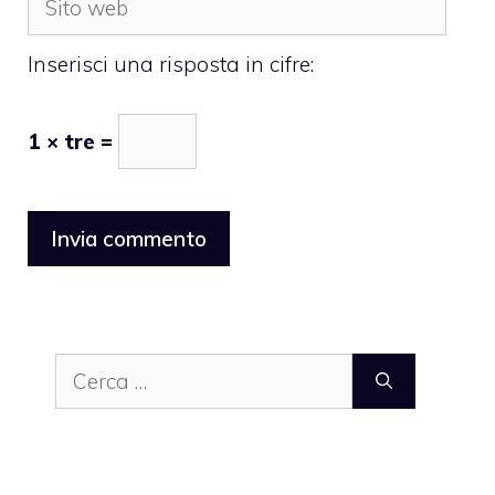
web
Inserisci una risposta in cifre:
1 × tre =
Ricerca
per: