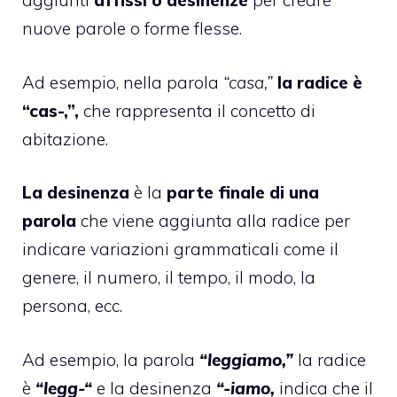
aggiunti
affissi o desinenze
per creare
nuove parole o forme flesse.
Ad esempio, nella parola
“casa,”
la radice è
“cas-,”,
che rappresenta il concetto di
abitazione.
La desinenza
è la
parte finale di una
parola
che viene aggiunta alla radice per
indicare variazioni grammaticali come il
genere, il numero, il tempo, il modo, la
persona, ecc.
Ad esempio, la parola
“leggiamo,”
la radice
è
“legg-“
e la desinenza
“-iamo,
indica che il