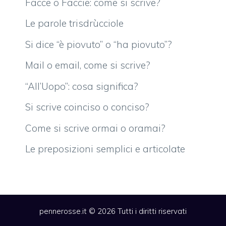
Facce o Faccie: come si scrive?
Le parole trisdrùcciole
Si dice “è piovuto” o “ha piovuto”?
Mail o email, come si scrive?
“All’Uopo”: cosa significa?
Si scrive coinciso o conciso?
Come si scrive ormai o oramai?
Le preposizioni semplici e articolate
pennerosse.it © 2026 Tutti i diritti riservati