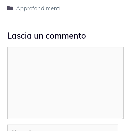
Categorie
Approfondimenti
Lascia un commento
Commento
Nome