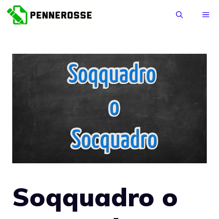
Vai
ME
al
contenuto
Soqquadro o